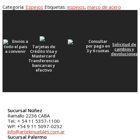
Categoría:
Espejos
Etiquetas:
espejos
,
marco de acero
Envios a
Consultar
Solicitud de
por pago en
todo el pais
Tarjetas de
cambios y
3 y 6 cuotas
a convenir
Crédito Visa y
devoluciones
Mastercard
Transferencias
bancarias y
efectivo
Sucursal Núñez
Ramallo 2236 CABA
Tel.: + 54 11 5357-1100
WP: +54 9 11 5097-0232
info@artekmuebles.com.ar
Sucursal Palermo