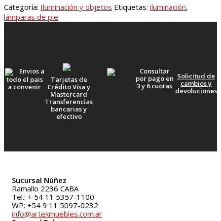
Categoría:
Iluminación y objetos
Etiquetas:
iluminación
,
lámparas de pie
Envios a
Consultar
Solicitud de
por pago en
todo el pais
Tarjetas de
cambios y
3 y 6 cuotas
a convenir
Crédito Visa y
devoluciones
Mastercard
Transferencias
bancarias y
efectivo
Sucursal Núñez
Ramallo 2236 CABA
Tel.: + 54 11 5357-1100
WP: +54 9 11 5097-0232
info@artekmuebles.com.ar